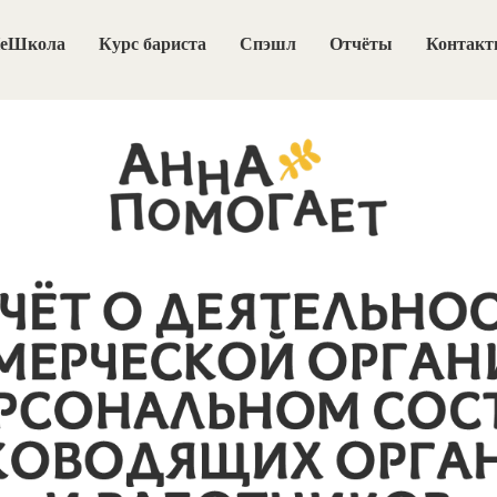
еШкола
Курс бариста
Спэшл
Отчёты
Контак