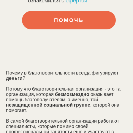
ознакомился с
офертой
Что такое помощь?
Почему в благотворительности всегда фигурируют
деньги
?
Потому что благотворительная организация - это та
200 ₽
организация, которая
безмозмездно
оказывает
помощь благополучателям, а именно, той
приготовит себе
незащищенной социальной группе
, которой она
здоровый обед
помогает.
В самой благотворительной организации работают
специалисты, которые помимо своей
профессиональной занятости еще и участвуют в