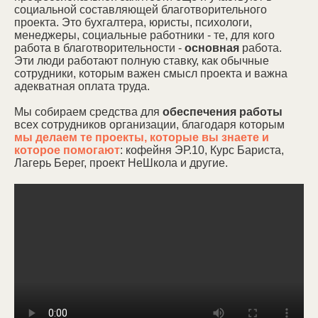
500 ₽
социальной составляющей благотворительного
проекта. Это бухгалтера, юристы, психологи,
получит проездной
менеджеры, социальные работники - те, для кого
билет на неделю
работа в благотворительности -
основная
работа.
Эти люди работают полную ставку, как обычные
сотрудники, которым важен смысл проекта и важна
адекватная оплата труда.
1500 ₽
Мы собираем средства для
обеспечения работы
всех сотрудников организации, благодаря которым
получит
мы делаем те проекты, которые вы знаете и
консультацию
которое помогают
: кофейня ЭР.10, Курс Бариста,
психолога
Лагерь Берег, проект НеШкола и другие.
5000 ₽
обучится профессии
бариста