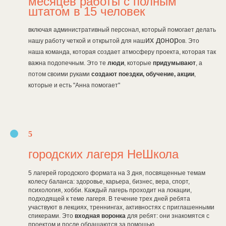
месяцев работы с полным
штатом в 15 человек
включая административный персонал, который помогает делать
их донор
нашу работу четкой и открытой для наш
ов. Это
наша команда, которая создает атмосферу проекта, которая так
важна подопечным. Это те
люди
, которые
придумывают
, а
потом своими руками
создают поездки, обучение, акции
,
которые и есть "Анна помогает"
5
городских лагеря НеШкола
5 лагерей городского формата на 3 дня, посвященные темам
колесу баланса: здоровье, карьера, бизнес, вера, спорт,
психология, хобби. Каждый лагерь проходит на локации,
подходящей к теме лагеря. В течение трех дней ребята
участвуют в лекциях, треннингах, активностях с приглашенными
спикерами. Это
входная воронка
для ребят: они знакомятся с
проектом и после обращаются за помощью.