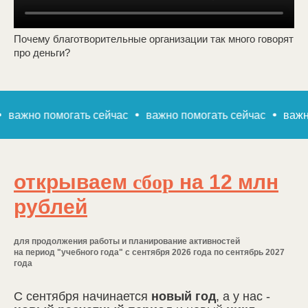
Почему благотворительные организации так много говорят
про деньги?
но помогать сейчас
важно помогать сейчас
важно пом
открываем
сбор
на 12 млн
рублей
для продолжения работы и планирование активностей
на период "учебного года" с сентября 2026 года по сентябрь 2027
года
С сентября начинается
новый год
, а у нас -