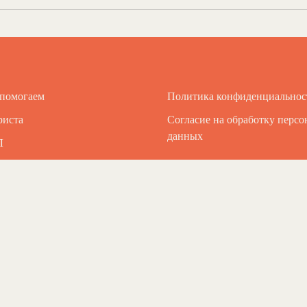
 помогаем
Политика конфиденциальнос
риста
Согласие на обработку перс
данных
Л
ты