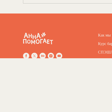
Как мы
Курс ба
СПЭШ
Отчёты
г. Санкт-Петербург, ул. Репина д. 10
Контак
По вопросам сотрудничества
info@anpom.ru