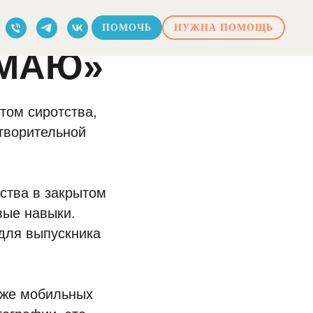
ПОМОЧЬ
НУЖНА ПОМОЩЬ
ИМАЮ»
том сиротства,
творительной
ства в закрытом
вые навыки.
для выпускника
аже мобильных