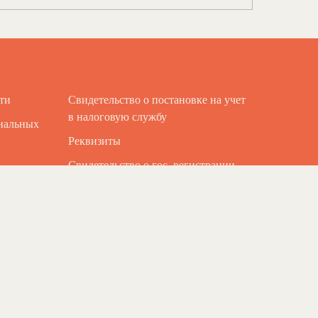
ти
Свидетельство о постановке на учет
в налоговую службу
ональных
Реквизиты
Свидетельство о гос. регистрации
НКО
Устав АНО «АННА ПОМОГАЕТ»