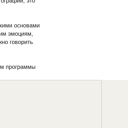
тографии, это
скими основами
оим эмоциям,
жно говорить
ом программы